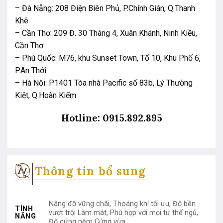
– Đà Nẵng: 208 Điện Biên Phủ, P.Chính Gián, Q.Thanh
Khê
– Cần Thơ: 209 Đ. 30 Tháng 4, Xuân Khánh, Ninh Kiều,
Cần Thơ
– Phú Quốc: M76, khu Sunset Town, Tổ 10, Khu Phố 6,
P.An Thới
– Hà Nội: P1401 Tòa nhà Pacific số 83b, Lý Thường
Kiệt, Q.Hoàn Kiếm
Hotline: 0915.892.895
Thông tin bổ sung
Nâng đỡ vững chãi, Thoáng khí tối ưu, Độ bền
TÍNH
vượt trội Làm mát, Phù hợp với mọi tư thế ngủ,
NĂNG
Độ cứng nệm Cứng vừa