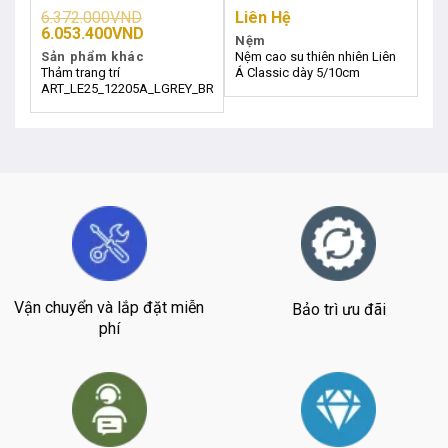
6.372.000
VND
Liên Hệ
Giá
Giá
6.053.400
VND
Nệm
gốc
hiện
Sản phẩm khác
Nệm cao su thiên nhiên Liên
là:
tại
Thảm trang trí
Á Classic dày 5/10cm
6.372.000VND.
là:
ART_LE25_12205A_LGREY_BROWN
6.053.400VND.
Vận chuyển và lắp đặt miễn
Bảo trì ưu đãi
phí