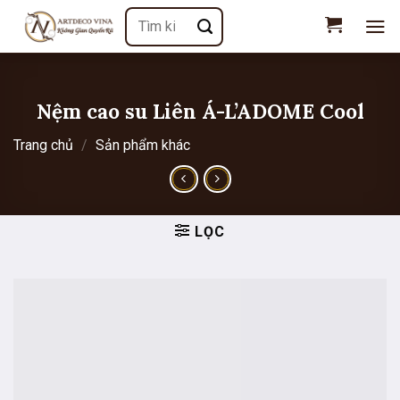
Chuyển
Tìm
đến
kiếm:
nội
dung
Nệm cao su Liên Á-L’ADOME Cool
Trang chủ
/
Sản phẩm khác
LỌC