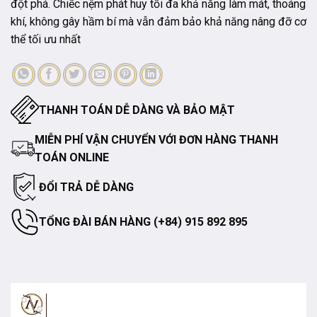
đột phá. Chiếc nệm phát huy tối đa khả năng làm mát, thoáng
khí, không gây hầm bí mà vẫn đảm bảo khả năng nâng đỡ cơ
thể tối ưu nhất
THANH TOÁN DỄ DÀNG VÀ BẢO MẬT
MIỄN PHÍ VẬN CHUYỂN VỚI ĐƠN HÀNG THANH
TOÁN ONLINE
ĐỔI TRẢ DỄ DÀNG
TỔNG ĐÀI BÁN HÀNG (+84) 915 892 895