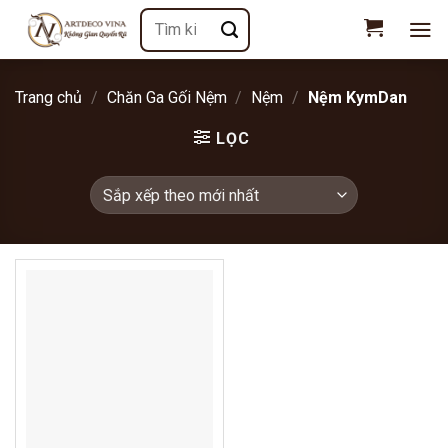
Chuyển
Tìm
đến
kiếm:
nội
dung
Trang chủ
/
Chăn Ga Gối Nệm
/
Nệm
/
Nệm KymDan
LỌC