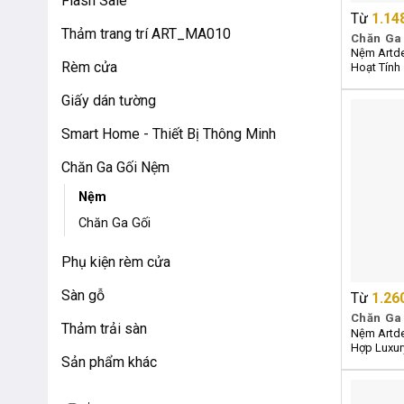
Flash Sale
Từ
1.14
Thảm trang trí ART_MA010
Chăn Ga
Nệm Artde
Rèm cửa
Hoạt Tính
Giấy dán tường
Smart Home - Thiết Bị Thông Minh
Chăn Ga Gối Nệm
Nệm
Chăn Ga Gối
Phụ kiện rèm cửa
Sàn gỗ
Từ
1.26
Chăn Ga
Thảm trải sàn
Nệm Artde
Hợp Luxur
Sản phẩm khác