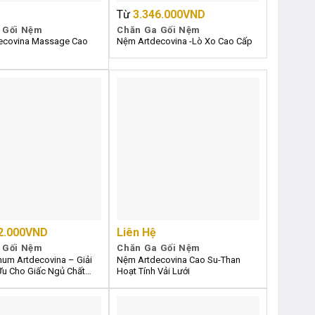
Từ
3.346.000
VND
 Gối Nệm
Chăn Ga Gối Nệm
ecovina Massage Cao
Nệm Artdecovina -Lò Xo Cao Cấp
2.000
VND
Liên Hệ
 Gối Nệm
Chăn Ga Gối Nệm
num Artdecovina – Giải
Nệm Artdecovina Cao Su-Than
Ưu Cho Giấc Ngủ Chất
Hoạt Tính Vải Lưới
Sức Khỏe