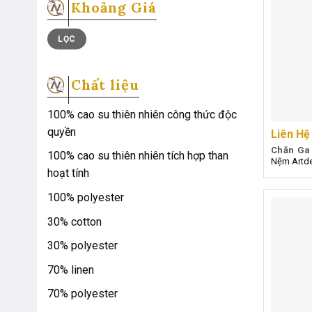
Khoảng Giá
Giá
Giá
LỌC
tối
tối
thiểu
đa
Chất liệu
100% cao su thiên nhiên công thức độc
quyền
Liên Hệ
Chăn Ga
100% cao su thiên nhiên tích hợp than
Nệm Artde
hoạt tính
100% polyester
30% cotton
30% polyester
70% linen
70% polyester