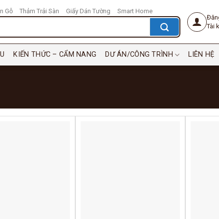
n Gỗ
Thảm Trải Sàn
Giấy Dán Tường
Smart Home
Đăn
Tài
ỆU
KIẾN THỨC – CẨM NANG
DƯ ÁN/CÔNG TRÌNH
LIÊN HỆ