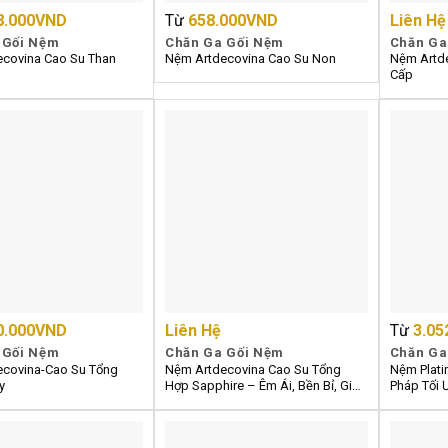
8.000
VND
Từ
658.000
VND
Liên Hệ
 Gối Nệm
Chăn Ga Gối Nệm
Chăn Ga
covina Cao Su Than
Nệm Artdecovina Cao Su Non
Nệm Artd
Cấp
0.000
VND
Liên Hệ
Từ
3.05
 Gối Nệm
Chăn Ga Gối Nệm
Chăn Ga
covina-Cao Su Tổng
Nệm Artdecovina Cao Su Tổng
Nệm Plati
y
Hợp Sapphire – Êm Ái, Bền Bỉ, Giá
Pháp Tối 
Rẻ
Lượng & 