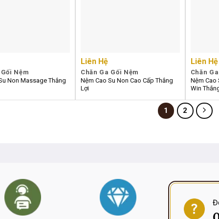
Liên Hệ
Liên Hệ
 Gối Nệm
Chăn Ga Gối Nệm
Chăn Ga
Su Non Massage Thắng
Nệm Cao Su Non Cao Cấp Thắng
Nệm Cao S
Lợi
Win Thắng
1
2
Đ
0