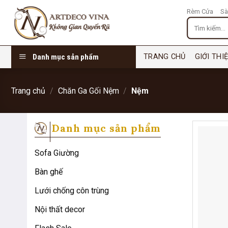
Chuyển
Rèm Cửa
Sà
đến
Tìm
nội
kiếm:
dung
Danh mục sản phẩm
TRANG CHỦ
GIỚI THI
Trang chủ
/
Chăn Ga Gối Nệm
/
Nệm
Danh mục sản phẩm
Sofa Giường
Bàn ghế
Lưới chống côn trùng
Nội thất decor