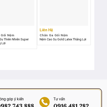
Liên Hệ
 Gối Nệm
Chăn Ga Gối Nệm
u Thiên Nhiên Super
Nệm Cao Su Gold Latex Thắng Lợi
 Lợi
óng góp ý kiến
Tư vấn
982 743 888
0916 481 282