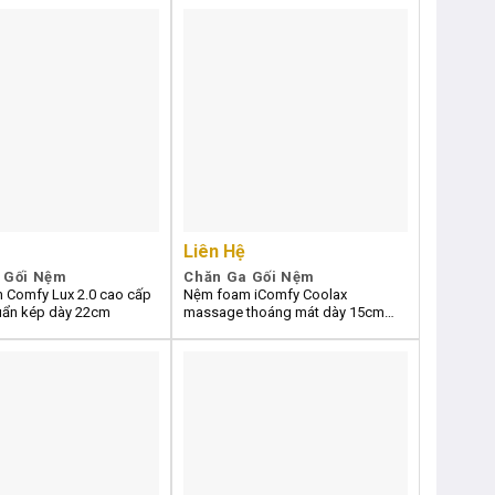
Liên Hệ
 Gối Nệm
Chăn Ga Gối Nệm
 Comfy Lux 2.0 cao cấp
Nệm foam iComfy Coolax
uẩn kép dày 22cm
massage thoáng mát dày 15cm
(BST Ngủ Mát)