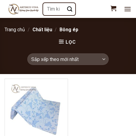
Chuyển
Tìm
đến
kiếm:
nội
dung
Trang chủ
/
Chất liệu
/
Bông ép
LỌC