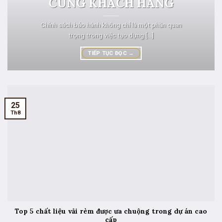
CÙNG KHÁCH HÀNG
Chính sách bảo hành không chỉ là một phần quan
trọng trong việc tạo dựng [...]
TIẾP TỤC ĐỌC
→
25
Th8
Top 5 chất liệu vải rèm được ưa chuộng trong dự án cao
cấp