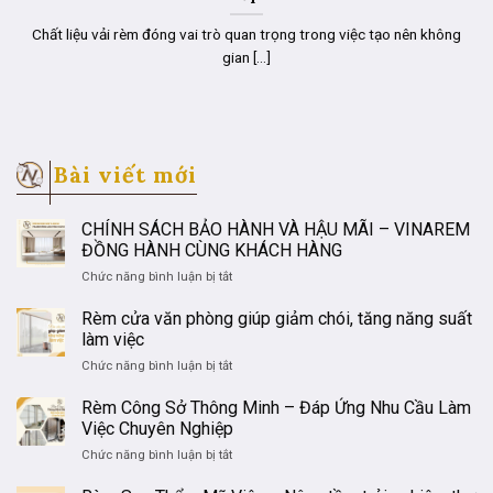
Chất liệu vải rèm đóng vai trò quan trọng trong việc tạo nên không
gian [...]
Bài viết mới
CHÍNH SÁCH BẢO HÀNH VÀ HẬU MÃI – VINAREM
ĐỒNG HÀNH CÙNG KHÁCH HÀNG
ở
Chức năng bình luận bị tắt
CHÍNH
SÁCH
Rèm cửa văn phòng giúp giảm chói, tăng năng suất
BẢO
làm việc
HÀNH
ở
Chức năng bình luận bị tắt
VÀ
Rèm
HẬU
cửa
Rèm Công Sở Thông Minh – Đáp Ứng Nhu Cầu Làm
MÃI
văn
Việc Chuyên Nghiệp
–
phòng
VINAREM
ở
Chức năng bình luận bị tắt
giúp
ĐỒNG
Rèm
giảm
HÀNH
Công