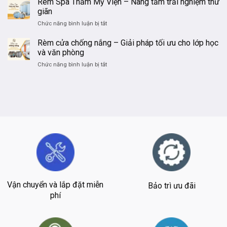
Rèm Spa Thẩm Mỹ Viện – Nâng tầm trải nghiệm thư
chói,
CÙNG
Sở
giãn
tăng
KHÁCH
Thông
năng
HÀNG
ở
Chức năng bình luận bị tắt
Minh
suất
Rèm
–
làm
Spa
Rèm cửa chống nắng – Giải pháp tối ưu cho lớp học
Đáp
việc
Thẩm
và văn phòng
Ứng
Mỹ
Nhu
ở
Chức năng bình luận bị tắt
Viện
Cầu
Rèm
–
Làm
cửa
Nâng
Việc
chống
tầm
Chuyên
nắng
trải
Nghiệp
–
nghiệm
Giải
thư
pháp
giãn
tối
ưu
cho
lớp
học
và
Vận chuyển và lắp đặt miễn
Bảo trì ưu đãi
văn
phòng
phí