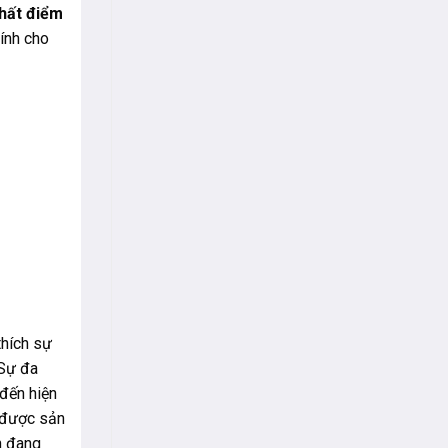
thất điểm
ính cho
thích sự
 Sự đa
 đến hiện
m được sản
n đang