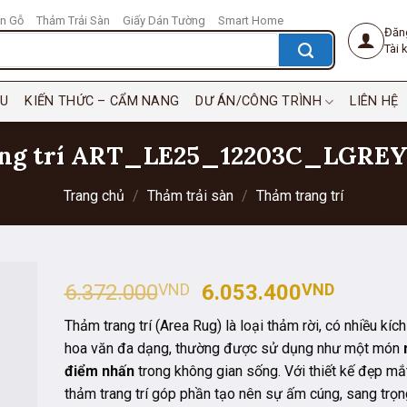
n Gỗ
Thảm Trải Sàn
Giấy Dán Tường
Smart Home
Đăn
Tài
ỆU
KIẾN THỨC – CẨM NANG
DƯ ÁN/CÔNG TRÌNH
LIÊN HỆ
ang trí ART_LE25_12203C_LGRE
Trang chủ
/
Thảm trải sàn
/
Thảm trang trí
Giá
Giá
6.372.000
VND
6.053.400
VND
gốc
hiện
Thảm trang trí (Area Rug) là loại thảm rời, có nhiều kíc
là:
tại
hoa văn đa dạng, thường được sử dụng như một món
6.372.000VND.
là:
điểm nhấn
trong không gian sống. Với thiết kế đẹp mắ
6.053.
thảm trang trí góp phần tạo nên sự ấm cúng, sang trọng