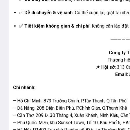
✅
Dễ di chuyển & vệ sinh:
Có thể cuộn lại, giặt tại nh
✅
Tiết kiệm không gian & chi phí:
Không cần lắp đặt c
—————
Công ty 
Thương hi
📌
Hội sở:
313 Cộ
Email:
Chi nhánh:
– Hồ Chí Minh: 873 Trường Chinh. P.Tây Thạnh, Q.Tân Phú
– Đà Nẵng: 208 Điện Biên Phủ, P.Chính Gián, Q.Thanh Khê
– Cần Thơ: 209 Đ. 30 Tháng 4, Xuân Khánh, Ninh Kiều, Cần
– Phú Quốc: M76, khu Sunset Town, Tổ 10, Khu Phố 6, P.A
– Hà Nội: P1401 Tòa nhà Pacific số 83b, Lý Thường Kiệt,