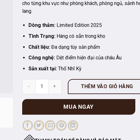
cho từng khu vực như phòng khách, phòng ngủ, sảnh h
lang.
Dòng thảm:
Limited Edition 2025
Tình Trạng:
Hàng có sẵn trong kho
Chất liệu:
Đa dạng tùy sản phẩm
Công nghệ:
Dệt điểm hiện đại của châu Âu
Sản xuất tại:
Thổ Nhĩ Kỳ
Thảm trang trí ART_LE25_12203C_LGREY_DBEIGE số l
THÊM VÀO GIỎ HÀNG
MUA NGAY