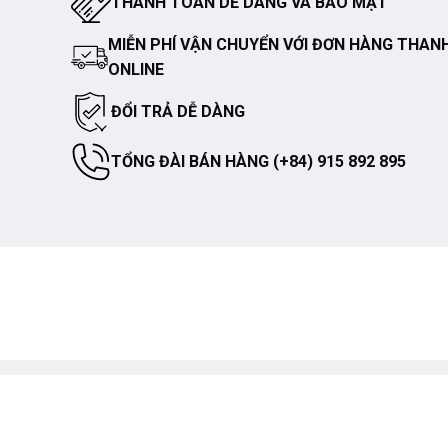
THANH TOÁN DỄ DÀNG VÀ BẢO MẬT
MIỄN PHÍ VẬN CHUYỂN VỚI ĐƠN HÀNG THAN
ONLINE
ĐỔI TRẢ DỄ DÀNG
TỔNG ĐÀI BÁN HÀNG (+84) 915 892 895