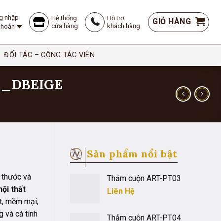
g nhập
Hệ thống
Hỗ trợ
GIỎ HÀNG
cửa hàng
khách hàng
 khoản
ĐỐI TÁC – CỘNG TÁC VIÊN
Y_DBEIGE
Sản phẩm nổi bật
h thước và
Thảm cuộn ART-PT03
nội thất
Liên Hệ
t, mềm mại,
400VND.
 và cá tính
Thảm cuộn ART-PT04