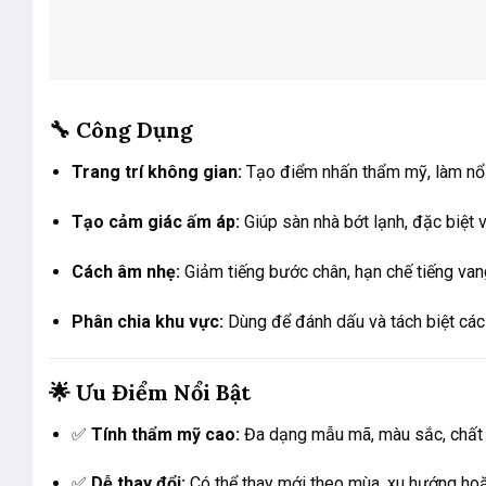
🔧
Công Dụng
Trang trí không gian:
Tạo điểm nhấn thẩm mỹ, làm nổi b
Tạo cảm giác ấm áp:
Giúp sàn nhà bớt lạnh, đặc biệt
Cách âm nhẹ:
Giảm tiếng bước chân, hạn chế tiếng van
Phân chia khu vực:
Dùng để đánh dấu và tách biệt các 
🌟
Ưu Điểm Nổi Bật
✅
Tính thẩm mỹ cao:
Đa dạng mẫu mã, màu sắc, chất li
✅
Dễ thay đổi:
Có thể thay mới theo mùa, xu hướng hoặc