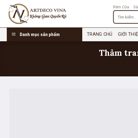
Chuyển
Rèm Cửa
Sà
đến
Tìm
nội
kiếm:
dung
Danh mục sản phẩm
TRANG CHỦ
GIỚI THI
Thảm tr