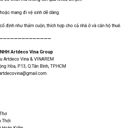
à hoặc mang đi vệ sinh dễ dàng.
ố định như thảm cuộn, thích hợp cho cả nhà ở và căn hộ thuê.
——————————————
TNHH Artdeco Vina Group
ệu Artdeco Vina & VINAREM
ng Hòa, P.13, Q.Tân Bình, TP.HCM
artdecovina@gmail.com
 Thơ
n Thới
 Q.Hoàn Kiếm