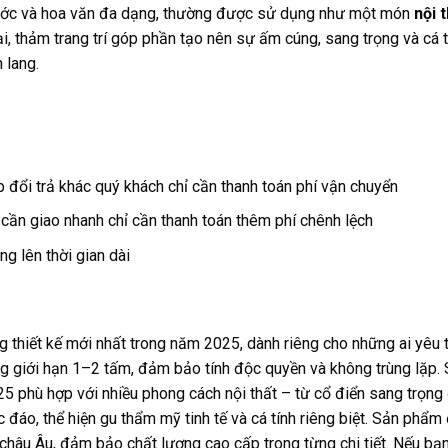
h thước và hoa văn đa dạng, thường được sử dụng như một món
nội 
, thảm trang trí góp phần tạo nên sự ấm cúng, sang trọng và cá t
 lang.
p đổi trả khác quý khách chỉ cần thanh toán phí vận chuyển
 cần giao nhanh chỉ cần thanh toán thêm phí chênh lệch
ng lên thời gian dài
 thiết kế mới nhất trong năm 2025, dành riêng cho những ai yêu 
ng giới hạn 1–2 tấm, đảm bảo tính độc quyền và không trùng lặp.
25 phù hợp với nhiều phong cách nội thất – từ cổ điển sang trọng
 đáo, thể hiện gu thẩm mỹ tinh tế và cá tính riêng biệt. Sản phẩ
 châu Âu, đảm bảo chất lượng cao cấp trong từng chi tiết. Nếu bạ