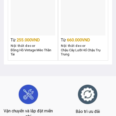
Từ
255.000
VND
Từ
660.000
VND
T
Nội thất decor
Nội thất decor
Nộ
Đồng Hồ Vintage Mèo Thần
Chậu Cây Lưỡi Hổ Chậu Trụ
Đồ
Tài
Trung
Ng
Vận chuyển và lắp đặt miễn
Bảo trì ưu đãi