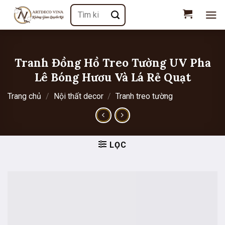
Chuyển
Tìm
đến
kiếm:
nội
dung
Tranh Đồng Hồ Treo Tường UV Pha
Lê Bóng Hươu Và Lá Rẻ Quạt
Trang chủ
/
Nội thất decor
/
Tranh treo tường
LỌC