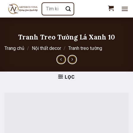
Chuyển
Tìm
đến
kiếm:
nội
dung
Tranh Treo Tường Lá Xanh 10
Trang chủ
/
Nội thất decor
/
Tranh treo tường
LỌC