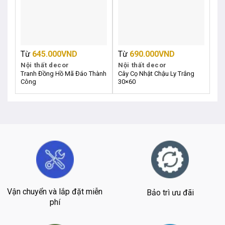
Từ
645.000
VND
Từ
690.000
VND
T
Nội thất decor
Nội thất decor
Nộ
Tranh Đồng Hồ Mã Đáo Thành
Cây Cọ Nhật Chậu Ly Trắng
Tra
Công
30×60
Tr
Vận chuyển và lắp đặt miễn
Bảo trì ưu đãi
phí